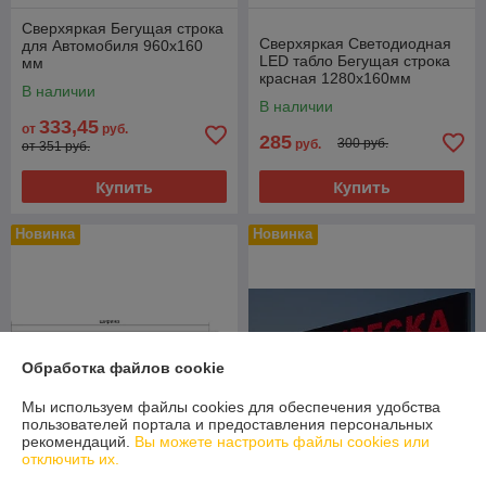
Сверхяркая Бегущая строка
Сверхяркая Светодиодная
для Автомобиля 960х160
LED табло Бегущая строка
мм
красная 1280х160мм
В наличии
В наличии
333,45
от
руб.
285
300 руб.
руб.
от 351 руб.
Купить
Купить
Новинка
Новинка
Обработка файлов cookie
Мы используем файлы cookies для обеспечения удобства
пользователей портала и предоставления персональных
рекомендаций.
Вы можете настроить файлы cookies или
отключить их.
Сверхяркая Светодиодная
Сверхяркая Светодиодная