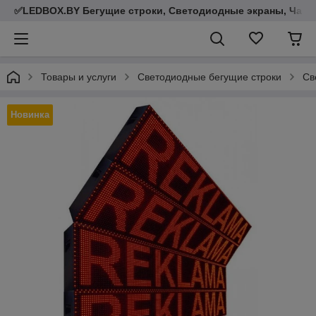
✅LEDBOX.BY Бегущие строки, Светодиодные экраны, Часы,
Товары и услуги
Светодиодные бегущие строки
Св
Новинка