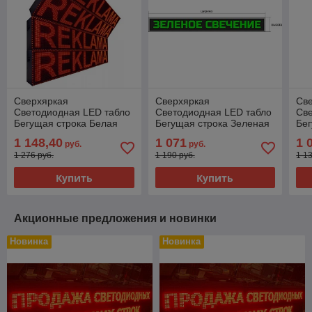
Сверхяркая
Сверхяркая
Св
Светодиодная LED табло
Светодиодная LED табло
Св
Бегущая строка Белая
Бегущая строка Зеленая
Бег
5760х160мм
4480х160мм
12
1 148,40
1 071
1 
руб.
руб.
1 276 руб.
1 190 руб.
1 1
Купить
Купить
Акционные предложения и новинки
Новинка
Новинка