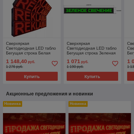
Сверхяркая
Сверхяркая
Св
Светодиодная LED табло
Светодиодная LED табло
Св
Бегущая строка Белая
Бегущая строка Зеленая
Бег
6080х160мм
4480х160мм
12
1 148,40
1 071
1 
руб.
руб.
1 276 руб.
1 190 руб.
1 1
Купить
Купить
Акционные предложения и новинки
Новинка
Новинка