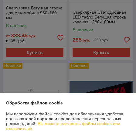
Сверхяркая Бегущая строка
Сверхяркая Светодиодная
для Автомобиля 960х160
LED табло Бегущая строка
мм
красная 1280х160мм
В наличии
В наличии
333,45
от
руб.
285
300 руб.
руб.
от 351 руб.
Купить
Купить
Новинка
Новинка
Обработка файлов cookie
Мы используем файлы cookies для обеспечения удобства
пользователей портала и предоставления персональных
рекомендаций.
Вы можете настроить файлы cookies или
отключить их.
Сверхяркая Светодиодная
Сверхяркая Светодиодная