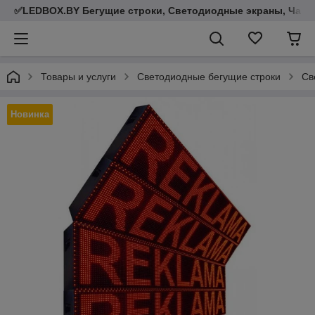
✅LEDBOX.BY Бегущие строки, Светодиодные экраны, Часы,
Товары и услуги
Светодиодные бегущие строки
Св
Новинка