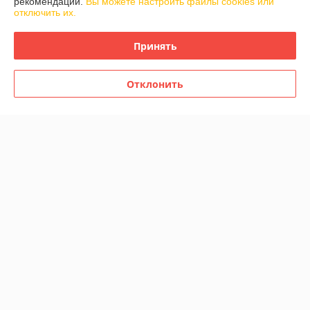
рекомендаций.
Вы можете настроить файлы cookies или
отключить их.
Сверхяркая Бегущая строка
Сверхяркая Светодиодная
для Автомобиля 960х160
LED табло Бегущая строка
мм
Принять
красная 1280х160мм
В наличии
В наличии
333,45
Отклонить
от
руб.
285
300 руб.
руб.
от 351 руб.
Купить
Купить
Новинка
Новинка
Сверхяркая Светодиодная
Сверхяркая Светодиодная