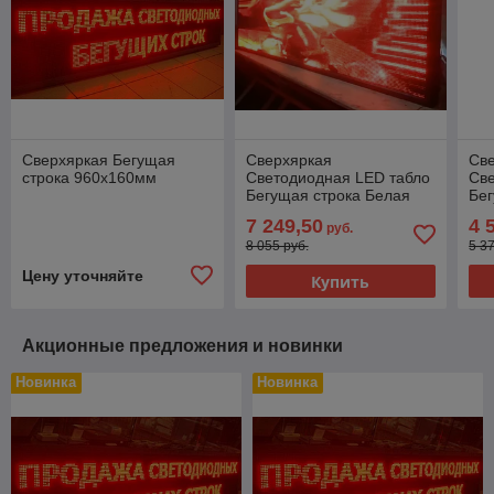
Сверхяркая Бегущая
Сверхяркая
Св
строка 960х160мм
Светодиодная LED табло
Св
Бегущая строка Белая
Бег
6080х960мм
60
7 249,50
4 
руб.
8 055 руб.
5 3
Цену уточняйте
Купить
Акционные предложения и новинки
Новинка
Новинка