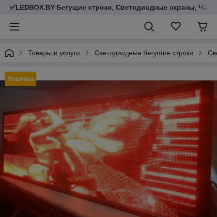
✅LEDBOX.BY Бегущие строки, Светодиодные экраны, Часы,
Товары и услуги
Светодиодные бегущие строки
Св
Новинка