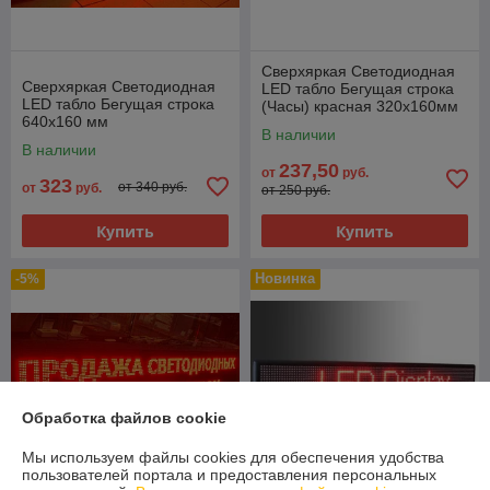
Сверхяркая Светодиодная
Сверхяркая Светодиодная
LED табло Бегущая строка
LED табло Бегущая строка
(Часы) красная 320х160мм
640х160 мм
В наличии
В наличии
237,50
от
руб.
323
от 340 руб.
от
руб.
от 250 руб.
Купить
Купить
Новинка
-5%
Обработка файлов cookie
Мы используем файлы cookies для обеспечения удобства
пользователей портала и предоставления персональных