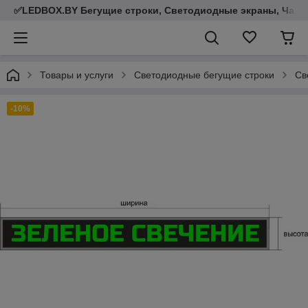
✅LEDBOX.BY Бегущие строки, Светодиодные экраны, Часы,
Товары и услуги
Светодиодные бегущие строки
Св
-10%