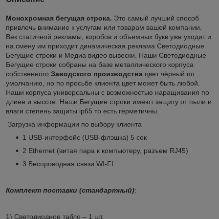
Монохромная бегущая строка.
Это самый лучший способ
привлечь внимание к услугам или товарам вашей компании.
Век статичной рекламы, коробов и объемных букв уже уходит и
на смену им приходит динамическая реклама Светодиодные
Бегущие строки и Медиа видео вывески. Наши Светодиодные
Бегущие строки собраны на базе металлического корпуса
собственного
Заводского
производства
цвет чёрный по
умолчанию, но по просьбе клиента цвет может быть любой.
Наши корпуса универсальны с возможностью наращивания по
длине и высоте. Наши Бегущие строки имеют защиту от пыли и
влаги степень защиты ip65 то есть герметичны.
Загрузка информации по выбору клиента
1 USB-интерфейс (USB-флэшка) 5 сек
2 Ethernet (витая пара к компьютеру, разъем RJ45)
3 Беспроводная связи WI-FI.
Комплект поставки (стандартный)
:
1) Светодиодное табло – 1 шт.