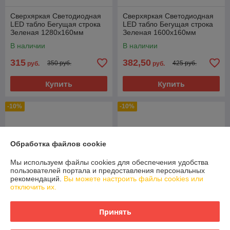
Сверхяркая Светодиодная
Сверхяркая Светодиодная
LED табло Бегущая строка
LED табло Бегущая строка
Зеленая 1280х160мм
Зеленая 1600х160мм
В наличии
В наличии
315
382,50
350 руб.
425 руб.
руб.
руб.
Купить
Купить
-10%
-10%
Обработка файлов cookie
Мы используем файлы cookies для обеспечения удобства
пользователей портала и предоставления персональных
рекомендаций.
Вы можете настроить файлы cookies или
отключить их.
Принять
Сверхяркая Светодиодная
Сверхяркая Светодиодная
LED табло Бегущая строка
LED табло Бегущая строка