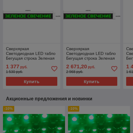
Сверхяркая
Сверхяркая
Св
Светодиодная LED табло
Светодиодная LED табло
Св
Бегущая строка Зеленая
Бегущая строка Зеленая
Бег
1920х480мм
2240х960мм
60
1 377
2 671,20
1 
руб.
руб.
1 530 руб.
2 968 руб.
1 6
Купить
Купить
Акционные предложения и новинки
-10%
-10%