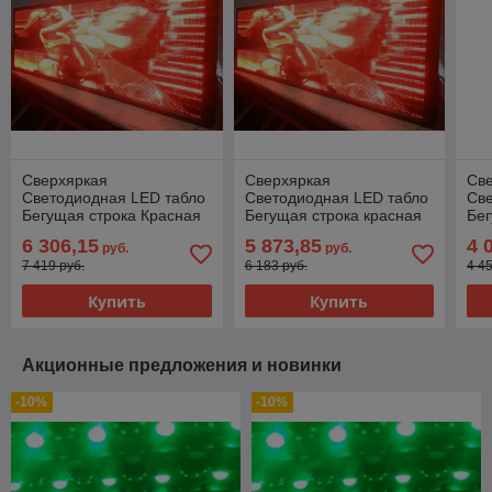
Сверхяркая
Сверхяркая
Св
Светодиодная LED табло
Светодиодная LED табло
Св
Бегущая строка Красная
Бегущая строка красная
Бег
4800х1120мм
4800х1120мм
28
6 306,15
5 873,85
4 
руб.
руб.
7 419 руб.
6 183 руб.
4 4
Купить
Купить
Акционные предложения и новинки
-10%
-10%