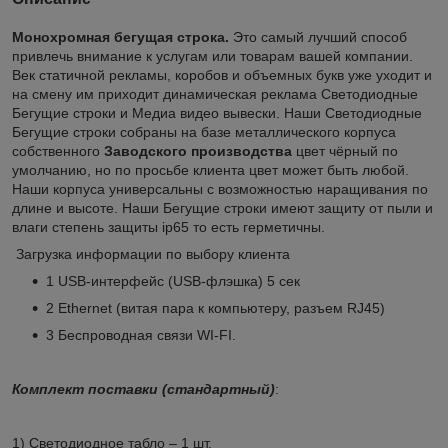
Монохромная бегущая строка.
Это самый лучший способ
привлечь внимание к услугам или товарам вашей компании.
Век статичной рекламы, коробов и объемных букв уже уходит и
на смену им приходит динамическая реклама Светодиодные
Бегущие строки и Медиа видео вывески. Наши Светодиодные
Бегущие строки собраны на базе металлического корпуса
собственного
Заводского
производства
цвет чёрный по
умолчанию, но по просьбе клиента цвет может быть любой.
Наши корпуса универсальны с возможностью наращивания по
длине и высоте. Наши Бегущие строки имеют защиту от пыли и
влаги степень защиты ip65 то есть герметичны.
Загрузка информации по выбору клиента
1 USB-интерфейс (USB-флэшка) 5 сек
2 Ethernet (витая пара к компьютеру, разъем RJ45)
3 Беспроводная связи WI-FI.
Комплект поставки (стандартный)
:
1) Светодиодное табло – 1 шт.