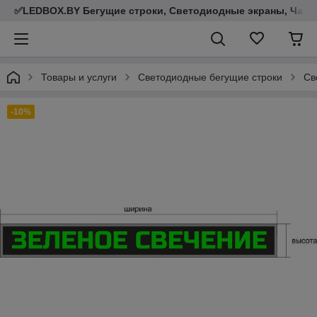
✅LEDBOX.BY Бегущие строки, Светодиодные экраны, Часы,
Товары и услуги
Светодиодные бегущие строки
Св
-10%