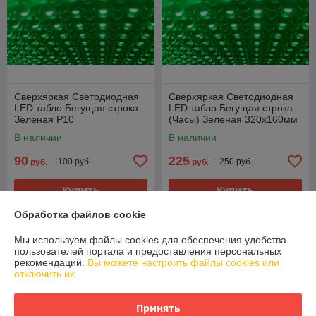
Сверхяркая Светодиодная
Сверхяркая Светодиодная
LED табло Бегущая строка
LED табло Бегущая строка
Зеленая P10
(Часы) Зеленая 320х160мм
В наличии
В наличии
90
225
100 руб.
250 руб.
руб.
руб.
Купить
Купить
Обработка файлов cookie
-10%
-10%
Мы используем файлы cookies для обеспечения удобства
пользователей портала и предоставления персональных
рекомендаций.
Вы можете настроить файлы cookies или
отключить их.
Принять