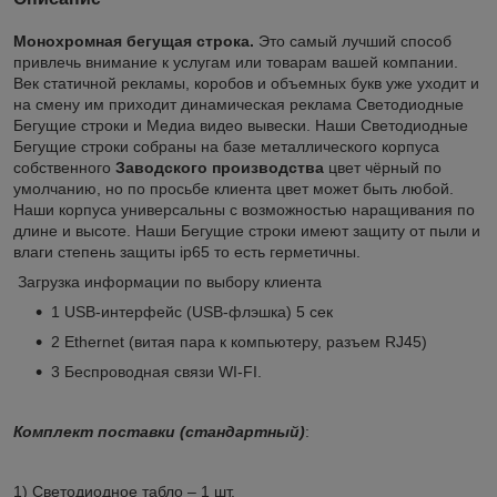
Монохромная бегущая строка.
Это самый лучший способ
привлечь внимание к услугам или товарам вашей компании.
Век статичной рекламы, коробов и объемных букв уже уходит и
на смену им приходит динамическая реклама Светодиодные
Бегущие строки и Медиа видео вывески. Наши Светодиодные
Бегущие строки собраны на базе металлического корпуса
собственного
Заводского
производства
цвет чёрный по
умолчанию, но по просьбе клиента цвет может быть любой.
Наши корпуса универсальны с возможностью наращивания по
длине и высоте. Наши Бегущие строки имеют защиту от пыли и
влаги степень защиты ip65 то есть герметичны.
Загрузка информации по выбору клиента
1 USB-интерфейс (USB-флэшка) 5 сек
2 Ethernet (витая пара к компьютеру, разъем RJ45)
3 Беспроводная связи WI-FI.
Комплект поставки (стандартный)
:
1) Светодиодное табло – 1 шт.