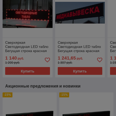
Сверхяркая
Сверхяркая
Св
Светодиодная LED табло
Светодиодная LED табло
Св
Бегущая строка красная
Бегущая строка красная
Бег
1920х320мм
2240х320мм
96
1 140
1 241,65
1 
руб.
руб.
1 200 руб.
1 307 руб.
1 2
Купить
Купить
Акционные предложения и новинки
-15%
-15%