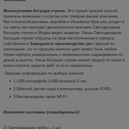
Монохромная бегущая строка.
Это самый лучший способ
привлечь внимание к услугам или товарам вашей компании.
Век статичной рекламы, коробов и объемных букв уже уходит и
на смену им приходит динамическая реклама Светодиодные
Бегущие строки и Медиа видео вывески. Наши Светодиодные
Бегущие строки собраны на базе металлического корпуса
собственного
Заводского
производства
цвет чёрный по
умолчанию, но по просьбе клиента цвет может быть любой.
Наши корпуса универсальны с возможностью наращивания по
длине и высоте. Наши Бегущие строки имеют защиту от пыли и
влаги степень защиты ip65 то есть герметичны.
Загрузка информации по выбору клиента
1 USB-интерфейс (USB-флэшка) 5 сек
2 Ethernet (витая пара к компьютеру, разъем RJ45)
3 Беспроводная связи WI-FI.
Комплект поставки (стандартный)
:
1) Светодиодное табло – 1 шт.