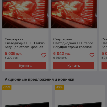
Сверхяркая
Сверхяркая
Св
Светодиодная LED табло
Светодиодная LED табло
Св
Бегущая строка красная
Бегущая строка красная
Бег
4800х960мм
5760х960мм
38
5 035
6 042
5 
руб.
руб.
5 300 руб.
6 360 руб.
5 9
Купить
Купить
Акционные предложения и новинки
-15%
-15%