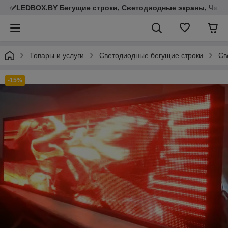
✅LEDBOX.BY Бегущие строки, Светодиодные экраны, Часы,
Товары и услуги
Светодиодные бегущие строки
Св
-15%