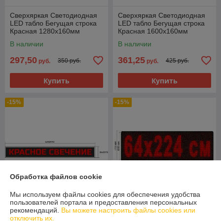
Сверхяркая Светодиодная
Сверхяркая Светодиодная
LED табло Бегущая строка
LED табло Бегущая строка
Красная 1280х160мм
Красная 1600х160мм
В наличии
В наличии
297,50
361,25
350 руб.
425 руб.
руб.
руб.
Купить
Купить
-15%
-15%
Обработка файлов cookie
Мы используем файлы cookies для обеспечения удобства
пользователей портала и предоставления персональных
рекомендаций.
Вы можете настроить файлы cookies или
Сверхяркая Светодиодная
Сверхяркая Светодиодная
отключить их.
LED табло Бегущая строка
LED табло Бегущая строка