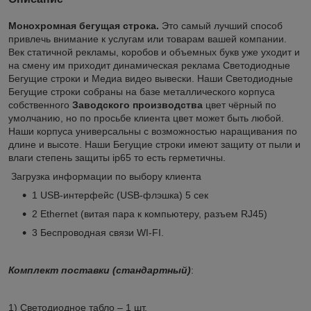
Монохромная бегущая строка.
Это самый лучший способ
привлечь внимание к услугам или товарам вашей компании.
Век статичной рекламы, коробов и объемных букв уже уходит и
на смену им приходит динамическая реклама Светодиодные
Бегущие строки и Медиа видео вывески. Наши Светодиодные
Бегущие строки собраны на базе металлического корпуса
собственного
Заводского
производства
цвет чёрный по
умолчанию, но по просьбе клиента цвет может быть любой.
Наши корпуса универсальны с возможностью наращивания по
длине и высоте. Наши Бегущие строки имеют защиту от пыли и
влаги степень защиты ip65 то есть герметичны.
Загрузка информации по выбору клиента
1 USB-интерфейс (USB-флэшка) 5 сек
2 Ethernet (витая пара к компьютеру, разъем RJ45)
3 Беспроводная связи WI-FI.
Комплект поставки (стандартный)
:
1) Светодиодное табло – 1 шт.