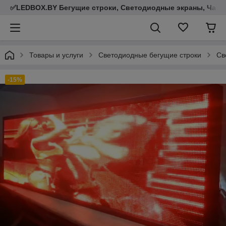
✅LEDBOX.BY Бегущие строки, Светодиодные экраны, Часы,
Товары и услуги
Светодиодные бегущие строки
Св
-15%