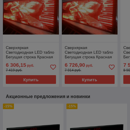
Сверхяркая
Сверхяркая
Св
Светодиодная LED табло
Светодиодная LED табло
Св
Бегущая строка Красная
Бегущая строка Красная
Бег
4800х1120мм
5120х1120мм
57
6 306,15
6 726,90
7 
руб.
руб.
7 419 руб.
7 914 руб.
8 9
Купить
Купить
Акционные предложения и новинки
-15%
-15%