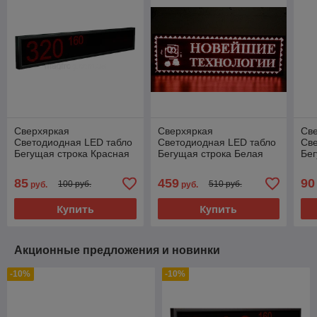
Сверхяркая
Сверхяркая
Св
Светодиодная LED табло
Светодиодная LED табло
Св
Бегущая строка Красная
Бегущая строка Белая
Бег
p10
960х320мм
P1
85
459
90
100 руб.
510 руб.
руб.
руб.
Купить
Купить
Акционные предложения и новинки
-10%
-10%