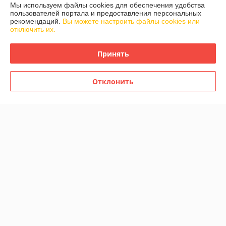
Мы используем файлы cookies для обеспечения удобства
пользователей портала и предоставления персональных
рекомендаций.
Вы можете настроить файлы cookies или
Сверхяркая Светодиодная
Сверхяркая Светодиодная
отключить их.
LED табло Бегущая строка
LED табло Бегущая строка
1600х160мм
Белая 1920х160мм
Принять
В наличии
В наличии
382,50
459
425 руб.
510 руб.
руб.
руб.
Отклонить
Купить
Купить
-10%
-10%
Сверхяркая Светодиодная
Сверхяркая Светодиодная