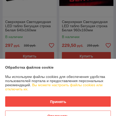
Сверхяркая Светодиодная
Сверхяркая Светодиодная
LED табло Бегущая строка
LED табло Бегущая строка
Белая 640х160мм
Белая 960х160мм
В наличии
В наличии
297
229,50
330 руб.
255 руб.
руб.
руб.
Купить
Купить
Обработка файлов cookie
-10%
-10%
Мы используем файлы cookies для обеспечения удобства
пользователей портала и предоставления персональных
рекомендаций.
Вы можете настроить файлы cookies или
отключить их.
Принять
Отклонить