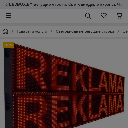
✅LEDBOX.BY Бегущие строки, Светодиодные экраны, Часы,
Товары и услуги
Светодиодные бегущие строки
Св
-10%