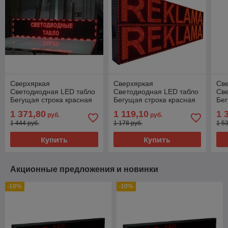
Сверхяркая
Сверхяркая
Св
Светодиодная LED табло
Светодиодная LED табло
Св
Бегущая строка красная
Бегущая строка красная
Бег
2560х320мм
3200х320мм
28
1 371,80
1 119,10
1 
руб.
руб.
1 444 руб.
1 178 руб.
1 5
Купить
Купить
Акционные предложения и новинки
-10%
-10%