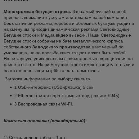
Монохромная бегущая строка.
Это самый лучший способ
привлечь внимание к услугам или товарам вашей компании.
Век статичной рекламы, коробов и объемных букв уже уходит и
на смену им приходит динамическая реклама Светодиодные
Бегущие строки и Медиа видео вывески. Наши Светодиодные
Бегущие строки собраны на базе металлического корпуса
собственного
Заводского
производства
цвет чёрный по
умолчанию, но по просьбе клиента цвет может быть любой.
Наши корпуса универсальны с возможностью наращивания по
длине и высоте. Наши Бегущие строки имеют защиту от пыли и
влаги степень защиты ip65 то есть герметичны.
Загрузка информации по выбору клиента
1 USB-интерфейс (USB-флэшка) 5 сек
2 Ethernet (витая пара к компьютеру, разъем RJ45)
3 Беспроводная связи WI-FI.
Комплект поставки (стандартный)
:
1) Светодиодное табло – 1 шт.