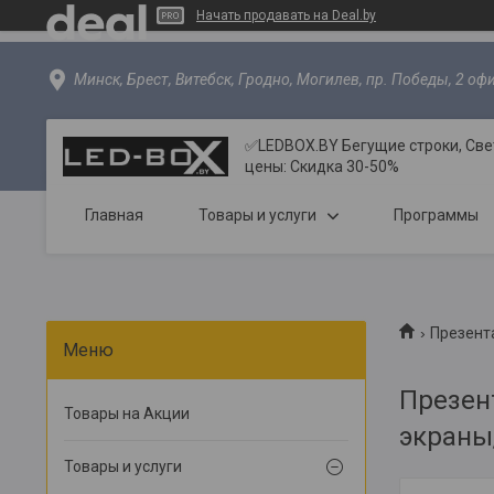
Начать продавать на Deal.by
Минск, Брест, Витебск, Гродно, Могилев, пр. Победы, 2 офи
✅LEDBOX.BY Бегущие строки, Све
цены: Скидка 30-50%
Главная
Товары и услуги
Программы
Презент
Презен
Товары на Акции
экраны
Товары и услуги